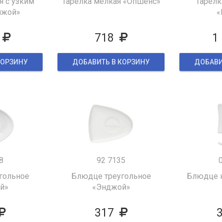
я с узким
Тарелка мелкая «Опшенс»
Тарелк
нжой»
«
718
1
КОРЗИНУ
ДОБАВИТЬ В КОРЗИНУ
ДОБАВИ
8
92 7135
гольное
Блюдце треугольное
Блюдце к
й»
«Энджой»
317