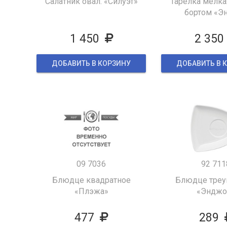
Салатник овал. «Силуэт»
Тарелка мелка
бортом «Э
1 450
2 350
ДОБАВИТЬ В КОРЗИНУ
ДОБАВИТЬ В 
09 7036
92 711
Блюдце квадратное
Блюдце треу
«Плэжа»
«Энджо
477
289