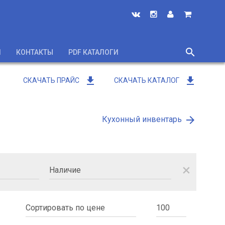
search
И
КОНТАКТЫ
PDF КАТАЛОГИ
close
get_app
get_app
СКАЧАТЬ ПРАЙС
СКАЧАТЬ КАТАЛОГ
arrow_forward
Кухонный инвентарь
close