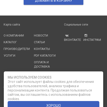
ДОБАВИТЬ В КОРЗИНУ
Карта сайта
Социальные сети
О КОМПАНИИ
НОВОСТИ
ВКОНТАКТЕ
ИНСТАГРАМ
КАТАЛОГ
СТАТЬИ
ПРОИЗВОДИТЕЛИ
КОНТАКТЫ
УСЛУГИ
PDF КАТАЛОГИ
ОПЛАТА И
ДОСТАВКА
Служба клиентской поддержки
МЫ ИСПОЛЬЗУЕМ COOKIES
Этот сайт использует файлы cookies для обеспечения
удобства пользователей, анализа трафика и
8 (812) 335-21-16
phone
ОБРАТНЫЙ ЗВОНОК
персонализации контента. Продолжая пользоваться
сайтом, вы соглашаетесь с использованием файлов
8 (812) 335-21-17
7 (911) 947-43-48
cookies.
ХОРОШО