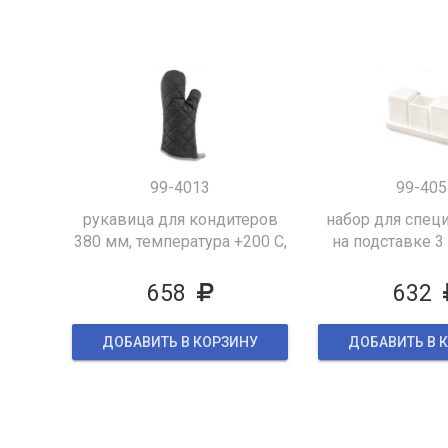
99-4013
99-405
рукавица для кондитеров
набор для спец
380 мм, температура +200 С,
на подставке 3
цвет черный
(соль,перц,зу
658
632
ДОБАВИТЬ В КОРЗИНУ
ДОБАВИТЬ В 