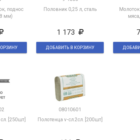
ок, поднос
Половник 0,25 л, сталь
Молоток
8 мм)
мяса
1 173
КОРЗИНУ
ДОБАВИТЬ В КОРЗИНУ
ДОБАВИ
02
08010601
сл. [250шт]
Полотенца v-сл.2сл. [200шт]