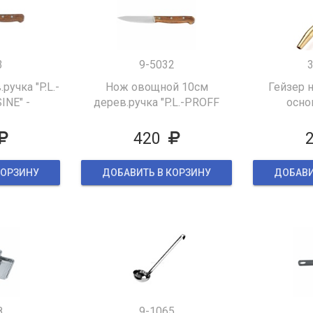
3
9-5032
ручка "P.L.-
Нож овощной 10см
Гейзер 
INE" -
дерев.ручка "P.L.-PROFF
осно
CUISINE" -
420
КОРЗИНУ
ДОБАВИТЬ В КОРЗИНУ
ДОБАВИ
8
9-1065