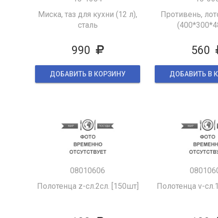
Миска, таз для кухни (12 л),
Противень, лот
сталь
(400*300*4
990
560
ДОБАВИТЬ В КОРЗИНУ
ДОБАВИТЬ В 
08010606
080106
Полотенца z-сл.2сл. [150шт]
Полотенца v-сл.1