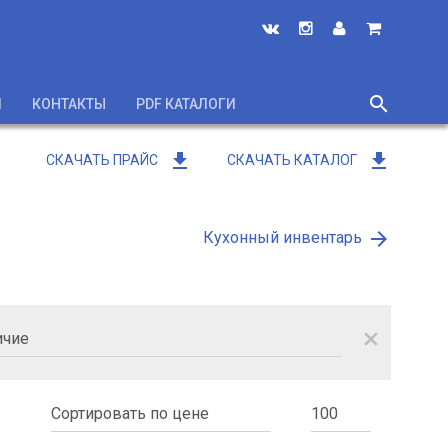
search
И
КОНТАКТЫ
PDF КАТАЛОГИ
close
get_app
get_app
СКАЧАТЬ ПРАЙС
СКАЧАТЬ КАТАЛОГ
arrow_forward
Кухонный инвентарь
close