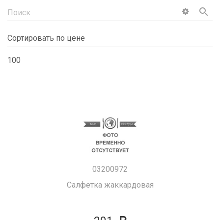
search
03200972
Салфетка жаккардовая