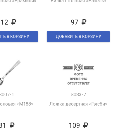
ловая «Брамини»
Вилка столовая «Базель»
212
97
ТЬ В КОРЗИНУ
ДОБАВИТЬ В КОРЗИНУ
S007-1
S083-7
толовая «M188»
Ложка десертная «Гэтсби»
81
109