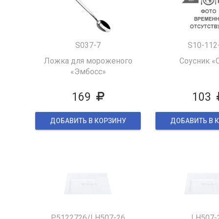
S037-7
S10-112
Ложка для мороженого
Соусник «
«Эмбосс»
169
103
ДОБАВИТЬ В КОРЗИНУ
ДОБАВИТЬ В 
P5122726/LH507-26
LH507-