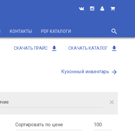
search
И
КОНТАКТЫ
PDF КАТАЛОГИ
close
get_app
get_app
СКАЧАТЬ ПРАЙС
СКАЧАТЬ КАТАЛОГ
arrow_forward
Кухонный инвентарь
close