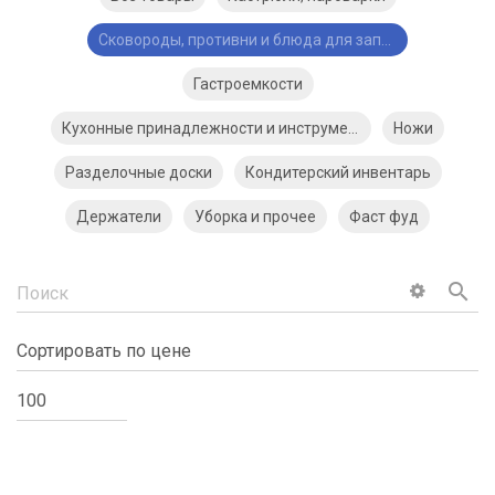
Сковороды, противни и блюда для запекания
Гастроемкости
Кухонные принадлежности и инструменты
Ножи
Разделочные доски
Кондитерский инвентарь
Держатели
Уборка и прочее
Фаст фуд
search