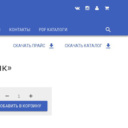
search
И
КОНТАКТЫ
PDF КАТАЛОГИ
close
get_app
get_app
СКАЧАТЬ ПРАЙС
СКАЧАТЬ КАТАЛОГ
ик»
ОБАВИТЬ В КОРЗИНУ