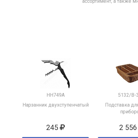
ассортимент, а также м
HH749A
5132/B-
Нарзанник двухступенчатый
Подставка для
прибор
245
2 556