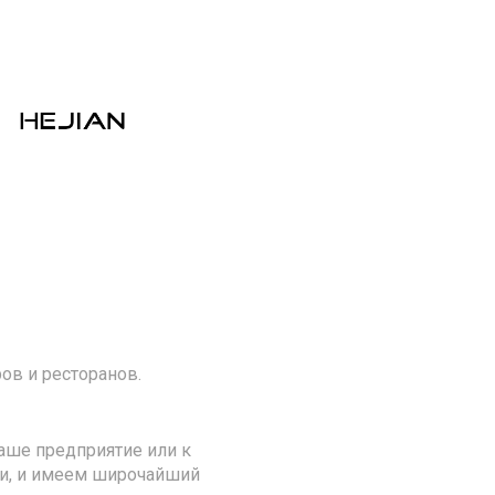
ов и ресторанов.
аше предприятие или к
ии, и имеем широчайший