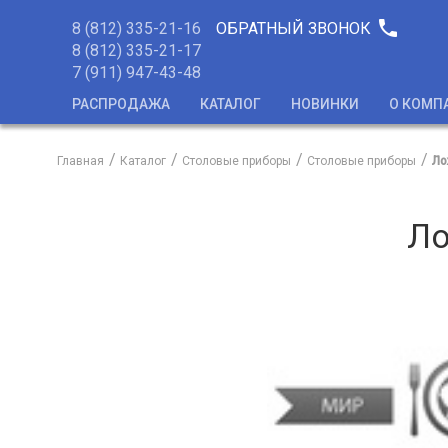
phone
8 (812) 335-21-16
ОБРАТНЫЙ ЗВОНОК
8 (812) 335-21-17
7 (911) 947-43-48
РАСПРОДАЖА
КАТАЛОГ
НОВИНКИ
О КОМП
Главная
Каталог
Столовые приборы
Столовые приборы
Ло
Ло