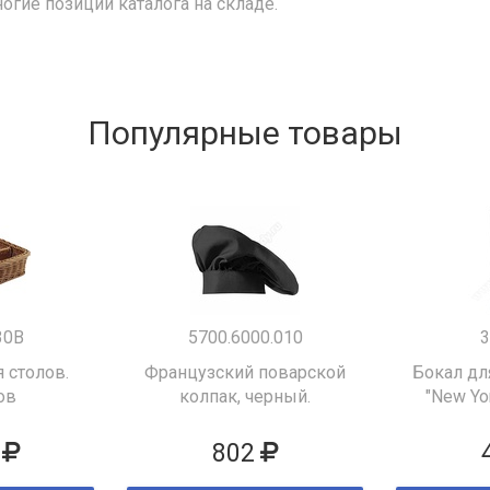
ногие позиции каталога на складе.
Популярные товары
30B
5700.6000.010
3
 столов.
Французский поварской
Бокал дл
ов
колпак, черный.
"New Yor
802