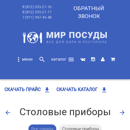
8 (812) 335-21-16
ОБРАТНЫЙ
8 (812) 335-21-17
ЗВОНОК
7 (911) 947-43-48
more_vert
search
menu
search
get_app
get_app
СКАЧАТЬ ПРАЙС
СКАЧАТЬ КАТАЛОГ
Столовые приборы
arrow_back
arrow_forward
Все товары
Столовые приборы