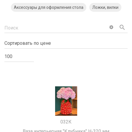
Аксессуары для оформления стола
Ложки, вилки
search
032К
Ваза интерьерная "Клубника" H-320 мм