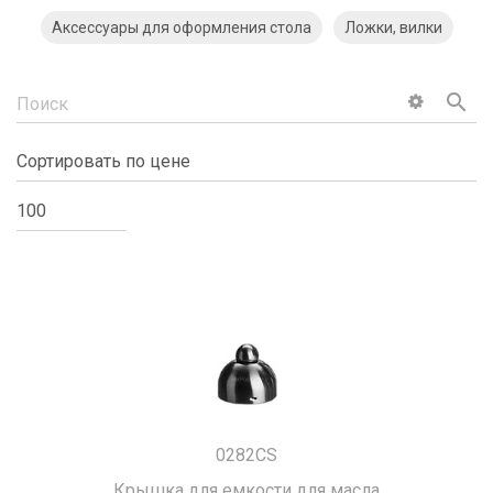
Аксессуары для оформления стола
Ложки, вилки
search
0282CS
Крышка для емкости для масла