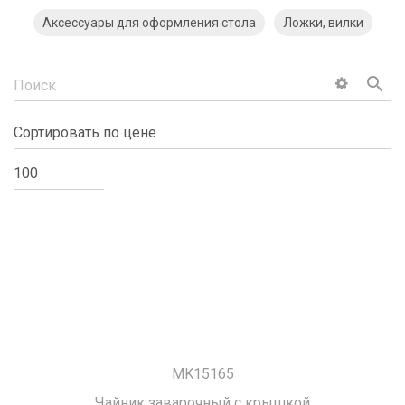
Аксессуары для оформления стола
Ложки, вилки
search
MK15165
Чайник заварочный с крышкой