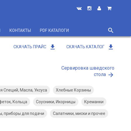
search
И
КОНТАКТЫ
PDF КАТАЛОГИ
close
get_app
get_app
СКАЧАТЬ ПРАЙС
СКАЧАТЬ КАТАЛОГ
Сервировка шведского
arrow_forward
стола
я Специй, Масла, Уксуса
Хлебные Корзины
феток, Кольца
Соусники, Икорницы
Креманки
, приборы для подачи
Салатники, миски и прочее