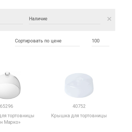
close
65296
40752
ля тортовницы
Крышка для тортовницы
ан Марко»