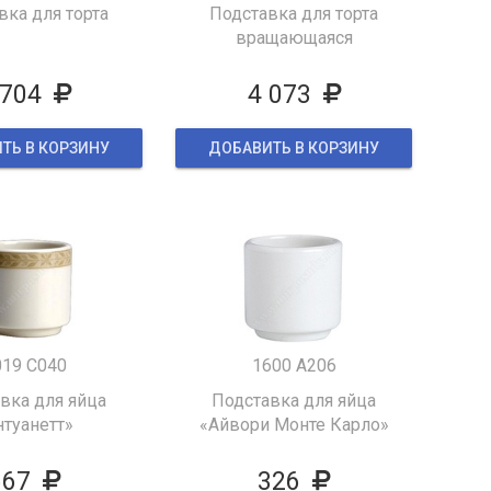
вка для торта
Подставка для торта
вращающаяся
 704
4 073
ТЬ В КОРЗИНУ
ДОБАВИТЬ В КОРЗИНУ
019 C040
1600 A206
вка для яйца
Подставка для яйца
нтуанетт»
«Айвори Монте Карло»
667
326