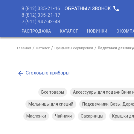
phone
8 (812) 335-21-16
ОБРАТНЫЙ ЗВОНОК
8 (812) 335-21-17
7 (911) 947-43-48
РАСПРОДАЖА
КАТАЛОГ
НОВИНКИ
О КОМП
Главная
Каталог
Предметы сервировки
Подставки для заку
arrow_back
Столовые приборы
Все товары
Аксессуары для подачи Вина 
Мельницы для специй
Подсвечники, Вазы, Держ
Масленки
Чайники
Сахарницы
Крышки дл