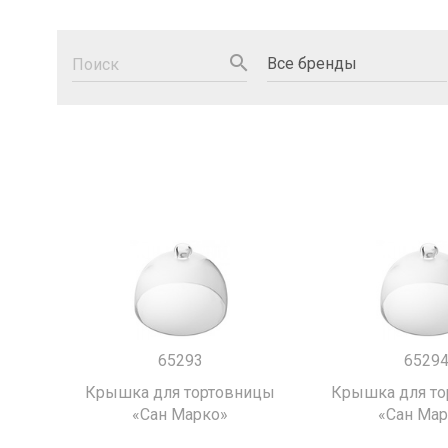
search
65293
6529
Крышка для тортовницы
Крышка для т
«Сан Марко»
«Сан Мар