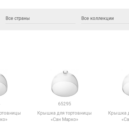
4
65295
ортовницы
Крышка для тортовницы
Крышка д
ко»
«Сан Марко»
«С