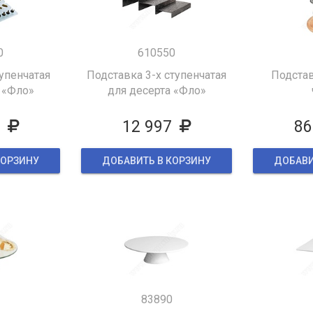
0
610550
упенчатая
Подставка 3-х ступенчатая
Подстав
 «Фло»
для десерта «Фло»
6
12 997
86
КОРЗИНУ
ДОБАВИТЬ В КОРЗИНУ
ДОБАВИ
83890