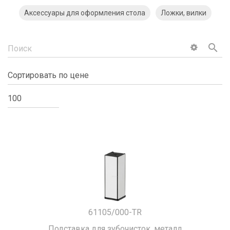
Аксессуары для оформления стола
Ложки, вилки
search
61105/000-TR
Подставка для зубочисток, металл