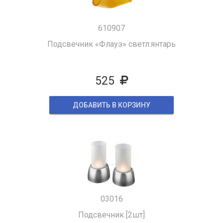
610907
Подсвечник «Флауэ» светл.янтарь
525
ДОБАВИТЬ В КОРЗИНУ
03016
Подсвечник [2шт]