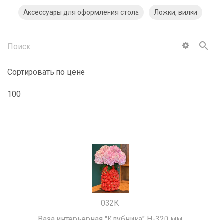
Аксессуары для оформления стола
Ложки, вилки
search
032К
Ваза интерьерная "Клубника" H-320 мм