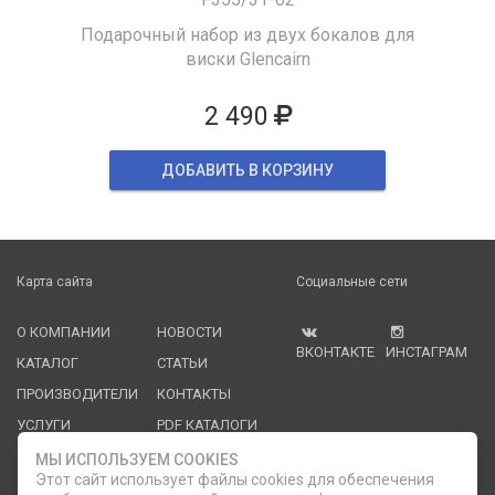
Подарочный набор из двух бокалов для
виски Glencairn
2 490
ДОБАВИТЬ В КОРЗИНУ
Карта сайта
Социальные сети
О КОМПАНИИ
НОВОСТИ
ВКОНТАКТЕ
ИНСТАГРАМ
КАТАЛОГ
СТАТЬИ
ПРОИЗВОДИТЕЛИ
КОНТАКТЫ
УСЛУГИ
PDF КАТАЛОГИ
ОПЛАТА И
МЫ ИСПОЛЬЗУЕМ COOKIES
ДОСТАВКА
Этот сайт использует файлы cookies для обеспечения