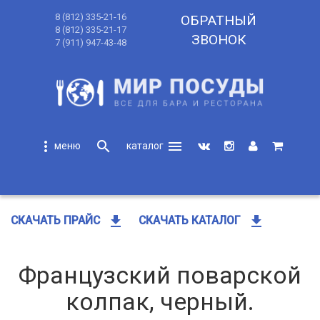
8 (812) 335-21-16
ОБРАТНЫЙ
8 (812) 335-21-17
ЗВОНОК
7 (911) 947-43-48
more_vert
search
menu
search
get_app
get_app
СКАЧАТЬ ПРАЙС
СКАЧАТЬ КАТАЛОГ
Французский поварской
колпак, черный.