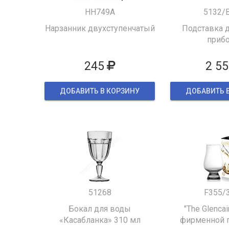
HH749A
5132/
Нарзанник двухступенчатый
Подставка д
приб
245
2 55
ДОБАВИТЬ В КОРЗИНУ
ДОБАВИТЬ 
51268
F355/
Бокал для воды
"The Glencai
«Касабланка» 310 мл
фирменной 