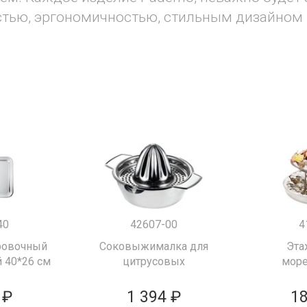
стью, эргономичностью, стильным дизайном
40
42607-00
4
ровочный
Соковыжималка для
Эта
 40*26 см
цитрусовых
море
 ₽
1 394 ₽
18