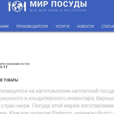
АНИИ
ПРОИЗВОДИТЕЛИ
УСЛУГИ
НОВОСТИ
СТАТЬ
те позвонив по тел:
21-17
Е ТОВАРЫ
лизируется на изготовлении наплитной посу
ухонного и кондитерского инвентаря, барных
 стран мира. Посуда этой марки изготавлива
м. Каждое изделие Paderno, неважно будет 