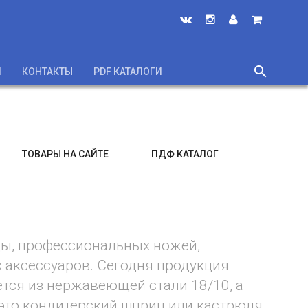
search
И
КОНТАКТЫ
PDF КАТАЛОГИ
close
ТОВАРЫ НА САЙТЕ
ПДФ КАТАЛОГ
ды, профессиональных ножей,
 аксессуаров. Сегодня продукция
ется из нержавеющей стали 18/10, а
это кондитерский шприц или кастрюля,