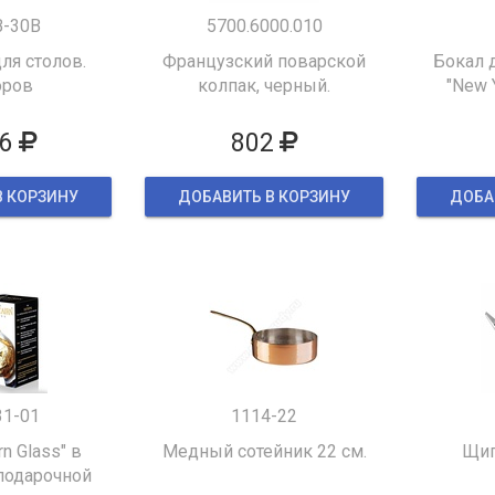
B-30B
5700.6000.010
ля столов.
Французский поварской
Бокал 
оров
колпак, черный.
"New 
6
802
В КОРЗИНУ
ДОБАВИТЬ В КОРЗИНУ
ДОБА
31-01
1114-22
rn Glass" в
Медный сотейник 22 см.
Щип
подарочной