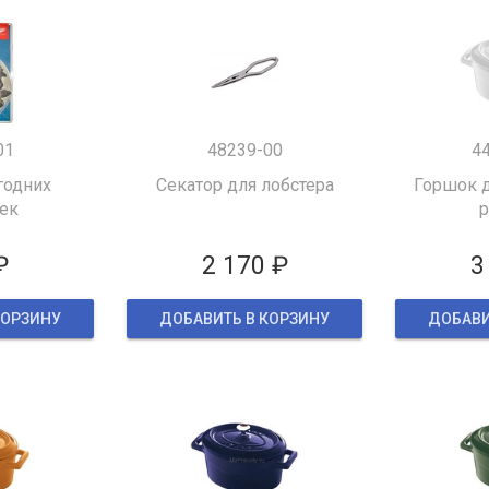
01
48239-00
4
годних
Секатор для лобстера
Горшок д
ек
р
₽
2 170 ₽
3
КОРЗИНУ
ДОБАВИТЬ В КОРЗИНУ
ДОБАВИ