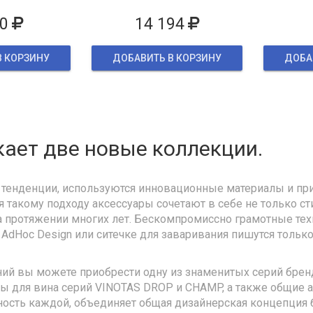
овке
0
14 194
В КОРЗИНУ
ДОБАВИТЬ В КОРЗИНУ
ДОБА
ает две новые коллекции.
тенденции, используются инновационные материалы и пр
я такому подходу аксессуары сочетают в себе не только ст
 протяжении многих лет. Бескомпромиссно грамотные тех
dHoc Design или ситечке для заваривания пишутся только 
ний вы можете приобрести одну из знаменитых серий брен
ары для вина серий VINOTAS DROP и CHAMP, а также общие 
ьность каждой, объединяет общая дизайнерская концепция 