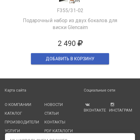
F355/31-02
Подарочный набор из двух бокалов для
виски Glencairn
2 490
ДОБАВИТЬ В КОРЗИНУ
Карта сайта
Социальные сети
О КОМПАНИИ
НОВОСТИ
ВКОНТАКТЕ
ИНСТАГРАМ
КАТАЛОГ
СТАТЬИ
ПРОИЗВОДИТЕЛИ
КОНТАКТЫ
УСЛУГИ
PDF КАТАЛОГИ
ОПЛАТА И