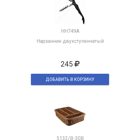
HH749A
Нарзанник двухступенчатый
245
ДОБАВИТЬ В КОРЗИНУ
5132/B-30B