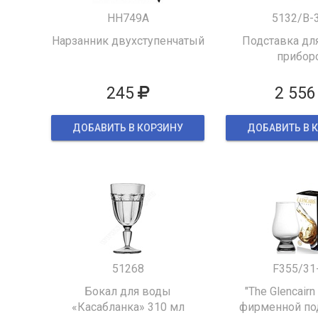
HH749A
5132/B-
Нарзанник двухступенчатый
Подставка для
прибор
245
2 556
ДОБАВИТЬ В КОРЗИНУ
ДОБАВИТЬ В 
51268
F355/31
Бокал для воды
"The Glencairn
«Касабланка» 310 мл
фирменной по