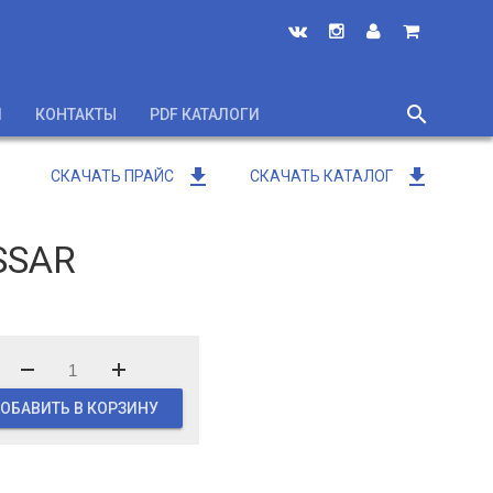
search
И
КОНТАКТЫ
PDF КАТАЛОГИ
close
get_app
get_app
СКАЧАТЬ ПРАЙС
СКАЧАТЬ КАТАЛОГ
SSAR
ОБАВИТЬ В КОРЗИНУ