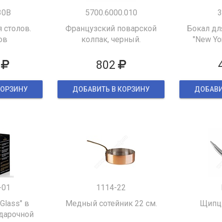
30B
5700.6000.010
3
 столов.
Французский поварской
Бокал дл
ов
колпак, черный.
"New Yor
802
КОРЗИНУ
ДОБАВИТЬ В КОРЗИНУ
ДОБАВИ
-01
1114-22
 Glass" в
Медный сотейник 22 см.
Щипцы
дарочной