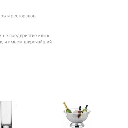
ов и ресторанов.
аше предприятие или к
ии, и имеем широчайший