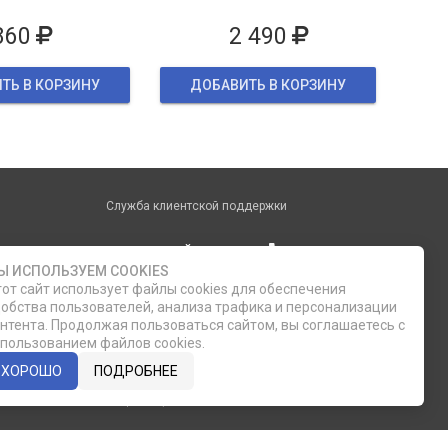
860
2 490
ТЬ В КОРЗИНУ
ДОБАВИТЬ В КОРЗИНУ
Служба клиентской поддержки
phone
ОБРАТНЫЙ ЗВОНОК
Ы ИСПОЛЬЗУЕМ COOKIES
от сайт использует файлы cookies для обеспечения
8 (812) 335-21-16
обства пользователей, анализа трафика и персонализации
нтента. Продолжая пользоваться сайтом, вы соглашаетесь с
8 (812) 335-21-17
пользованием файлов cookies.
ХОРОШО
ПОДРОБНЕЕ
7 (911) 947-43-48