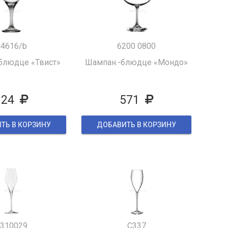
44616/b
6200 0800
блюдце «Твист»
Шампан.-блюдце «Мондо»
124
571
ТЬ В КОРЗИНУ
ДОБАВИТЬ В КОРЗИНУ
310029
C337