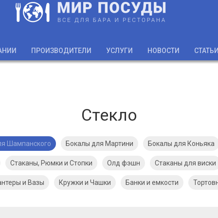
АНИИ
ПРОИЗВОДИТЕЛИ
УСЛУГИ
НОВОСТИ
СТАТЬ
Стекло
ля Шампанского
Бокалы для Мартини
Бокалы для Коньяка
Стаканы, Рюмки и Стопки
Олд фэшн
Стаканы для виски
антеры и Вазы
Кружки и Чашки
Банки и емкости
Тортов