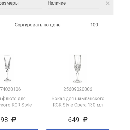
close
74020106
25609020006
л флюте для
Бокал для шампанского
кого RCR Style
RCR Style Opera 130 мл
Less 210 мл
698
649