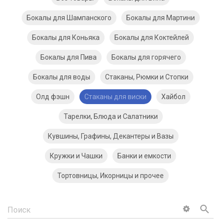
Бокалы для Шампанского
Бокалы для Мартини
Бокалы для Коньяка
Бокалы для Коктейлей
Бокалы для Пива
Бокалы для горячего
Бокалы для воды
Стаканы, Рюмки и Стопки
Олд фэшн
Стаканы для виски
Хайбол
Тарелки, Блюда и Салатники
Кувшины, Графины, Декантеры и Вазы
Кружки и Чашки
Банки и емкости
Тортовницы, Икорницы и прочее
search