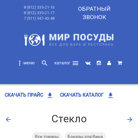
8 (812) 335-21-16
ОБРАТНЫЙ
8 (812) 335-21-17
ЗВОНОК
7 (911) 947-43-48
more_vert
search
menu
search
get_app
get_app
СКАЧАТЬ ПРАЙС
СКАЧАТЬ КАТАЛОГ
Стекло
arrow_back
arrow_forward
Все товары
Бокалы для Вина