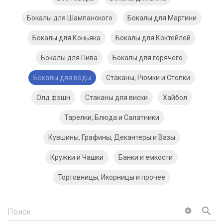
Бокалы для Шампанского
Бокалы для Мартини
Бокалы для Коньяка
Бокалы для Коктейлей
Бокалы для Пива
Бокалы для горячего
Бокалы для воды
Стаканы, Рюмки и Стопки
Олд фэшн
Стаканы для виски
Хайбол
Тарелки, Блюда и Салатники
Кувшины, Графины, Декантеры и Вазы
Кружки и Чашки
Банки и емкости
Тортовницы, Икорницы и прочее
search