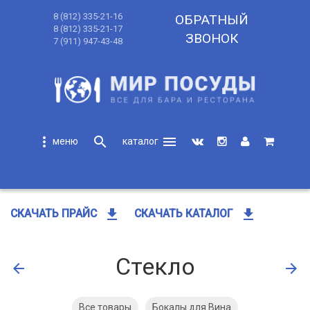
8 (812) 335-21-16
ОБРАТНЫЙ
8 (812) 335-21-17
ЗВОНОК
7 (911) 947-43-48
more_vert
search
menu
search
get_app
get_app
СКАЧАТЬ ПРАЙС
СКАЧАТЬ КАТАЛОГ
Стекло
arrow_back
arrow_forward
Все товары
Бокалы для Вина