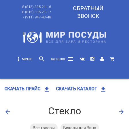
8 (812) 335-21-16
ОБРАТНЫЙ
8 (812) 335-21-17
ЗВОНОК
7 (911) 947-43-48
more_vert
search
menu
search
get_app
get_app
СКАЧАТЬ ПРАЙС
СКАЧАТЬ КАТАЛОГ
Стекло
arrow_back
arrow_forward
Все товары
Бокалы для Вина