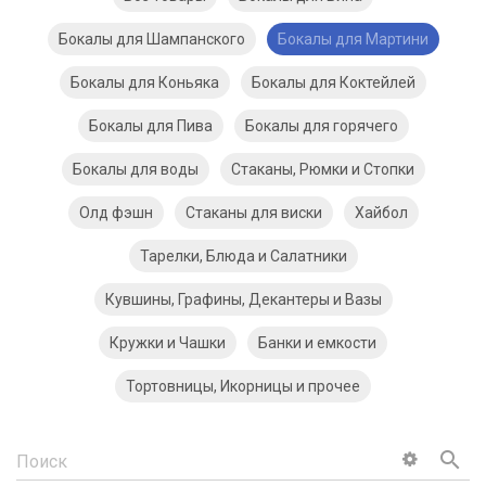
Бокалы для Шампанского
Бокалы для Мартини
Бокалы для Коньяка
Бокалы для Коктейлей
Бокалы для Пива
Бокалы для горячего
Бокалы для воды
Стаканы, Рюмки и Стопки
Олд фэшн
Стаканы для виски
Хайбол
Тарелки, Блюда и Салатники
Кувшины, Графины, Декантеры и Вазы
Кружки и Чашки
Банки и емкости
Тортовницы, Икорницы и прочее
search