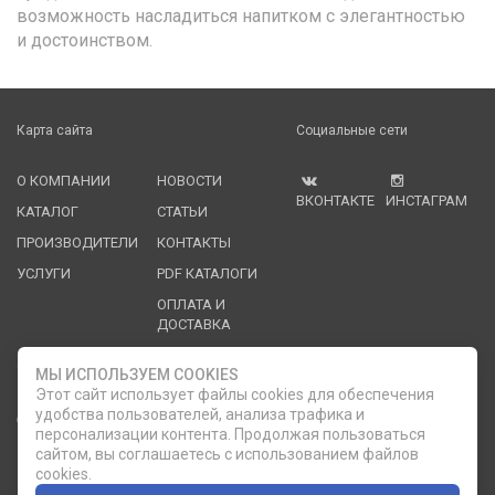
возможность насладиться напитком с элегантностью
и достоинством.
Карта сайта
Социальные сети
О КОМПАНИИ
НОВОСТИ
ВКОНТАКТЕ
ИНСТАГРАМ
КАТАЛОГ
СТАТЬИ
ПРОИЗВОДИТЕЛИ
КОНТАКТЫ
УСЛУГИ
PDF КАТАЛОГИ
ОПЛАТА И
ДОСТАВКА
Служба клиентской поддержки
МЫ ИСПОЛЬЗУЕМ COOKIES
Этот сайт использует файлы cookies для обеспечения
удобства пользователей, анализа трафика и
8 (812) 335-21-16
phone
ОБРАТНЫЙ ЗВОНОК
персонализации контента. Продолжая пользоваться
сайтом, вы соглашаетесь с использованием файлов
8 (812) 335-21-17
7 (911) 947-43-48
cookies.