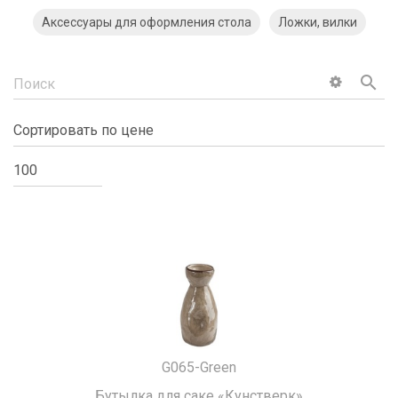
Аксессуары для оформления стола
Ложки, вилки
search
G065-Green
Бутылка для саке «Кунстверк»