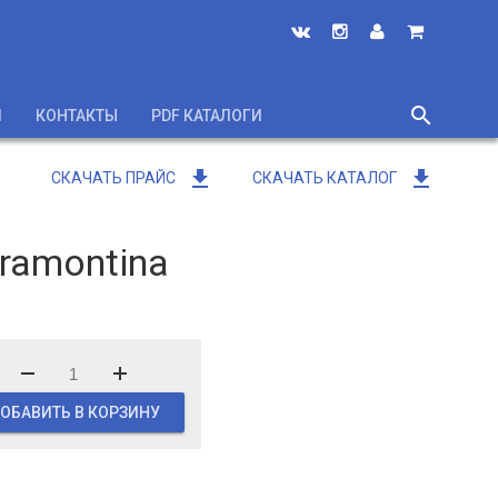
search
И
КОНТАКТЫ
PDF КАТАЛОГИ
close
get_app
get_app
СКАЧАТЬ ПРАЙС
СКАЧАТЬ КАТАЛОГ
ramontina
ОБАВИТЬ В КОРЗИНУ