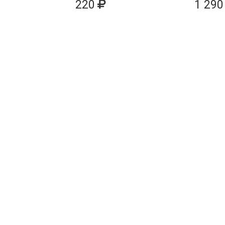
220
1 290
ДОБАВИТЬ В КОРЗИНУ
ДОБАВИТЬ В 
Карта сайта
О КОМПАНИИ
НОВОСТИ
КАТАЛОГ
СТАТЬИ
ПРОИЗВОДИТЕЛИ
КОНТАКТЫ
УСЛУГИ
PDF КАТАЛОГИ
ОПЛАТА И ДОСТАВКА