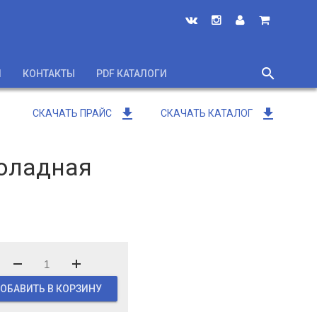
search
И
КОНТАКТЫ
PDF КАТАЛОГИ
close
get_app
get_app
СКАЧАТЬ ПРАЙС
СКАЧАТЬ КАТАЛОГ
коладная
ОБАВИТЬ В КОРЗИНУ