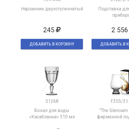
Нарзанник двухступенчатый
Подставка для
прибор
245
2 556
ДОБАВИТЬ В КОРЗИНУ
ДОБАВИТЬ В 
51268
F355/31
Бокал для воды
"The Glencairn
«Касабланка» 310 мл
фирменной по
упаков