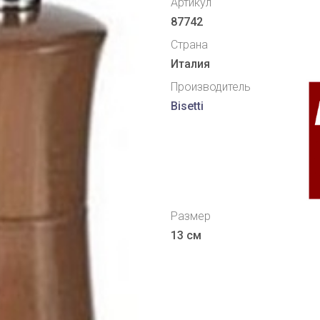
Артикул
87742
Страна
Италия
Производитель
Bisetti
Размер
13 см