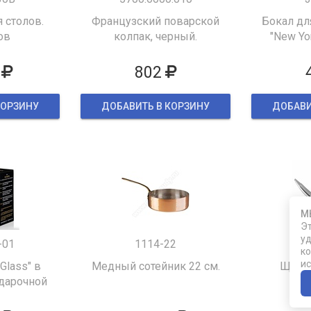
 столов.
Французский поварской
Бокал дл
ов
колпак, черный.
"New Yor
802
КОРЗИНУ
ДОБАВИТЬ В КОРЗИНУ
ДОБАВИ
М
Эт
уд
-01
1114-22
ко
ис
 Glass" в
Медный сотейник 22 см.
Щипцы
дарочной
ке