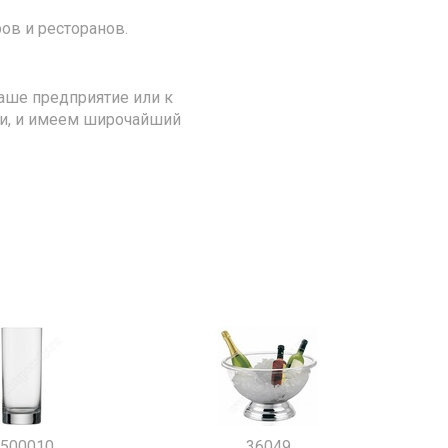
ов и ресторанов.
аше предприятие или к
ии, и имеем широчайший
500010
36049