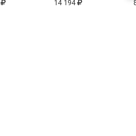
14 194
КОРЗИНУ
ДОБАВИТЬ В КОРЗИНУ
ДОБАВИ
Социальные сети
ВКОНТАКТЕ
ИНСТАГРАМ