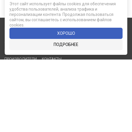
Этот сайт использует файлы cookies для обеспечения
удобства пользователей, анализа трафика и
персонализации контента. Продолжая пользоваться
сайтом, вы соглашаетесь с использованием файлов
cookies.
Карта сайта
Социальные сети
ХОРОШО
О КОМПАНИИ
НОВОСТИ
ПОДРОБНЕЕ
ВКОНТАКТЕ
ИНСТАГРАМ
КАТАЛОГ
СТАТЬИ
ПРОИЗВОДИТЕЛИ
КОНТАКТЫ
УСЛУГИ
PDF КАТАЛОГИ
ОПЛАТА И
ДОСТАВКА
Служба клиентской поддержки
8 (812) 335-21-16
phone
ОБРАТНЫЙ ЗВОНОК
8 (812) 335-21-17
7 (911) 947-43-48