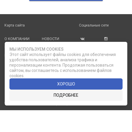
Карта сайта
Социальные сети
О КОМПАНИИ
НОВОСТИ
ВКОНТАКТЕ
ИНСТАГРАМ
КАТАЛОГ
СТАТЬИ
МЫ ИСПОЛЬЗУЕМ COOKIES
Этот сайт использует файлы cookies для обеспечения
ПРОИЗВОДИТЕЛИ
КОНТАКТЫ
удобства пользователей, анализа трафика и
УСЛУГИ
PDF КАТАЛОГИ
персонализации контента. Продолжая пользоваться
сайтом, вы соглашаетесь с использованием файлов
ОПЛАТА И
cookies.
ДОСТАВКА
ХОРОШО
Служба клиентской поддержки
ПОДРОБНЕЕ
8 (812) 335-21-16
phone
ОБРАТНЫЙ ЗВОНОК
8 (812) 335-21-17
7 (911) 947-43-48