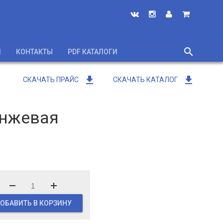
search
И
КОНТАКТЫ
PDF КАТАЛОГИ
close
get_app
get_app
СКАЧАТЬ ПРАЙС
СКАЧАТЬ КАТАЛОГ
анжевая
ОБАВИТЬ В КОРЗИНУ