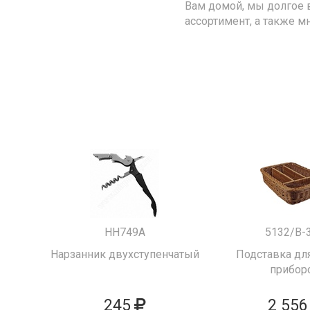
Вам домой, мы долгое 
ассортимент, а также м
HH749A
5132/B-
Нарзанник двухступенчатый
Подставка для
прибор
245
2 556