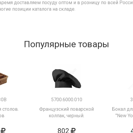
время доставляем посуду оптом и в розницу по всей Росс
ногие позиции каталога на складе.
Популярные товары
30B
5700.6000.010
3
 столов.
Французский поварской
Бокал дл
ов
колпак, черный.
"New Yor
802