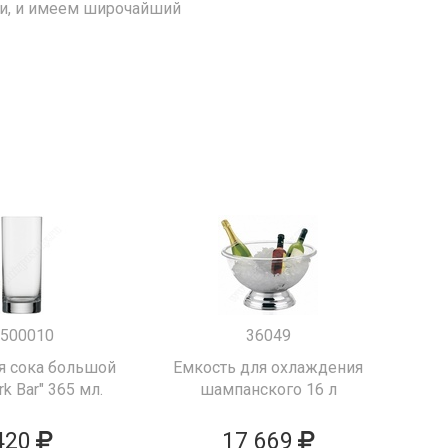
ии, и имеем широчайший
500010
36049
я сока большой
Емкость для охлаждения
k Bar" 365 мл.
шампанского 16 л
420
17 669