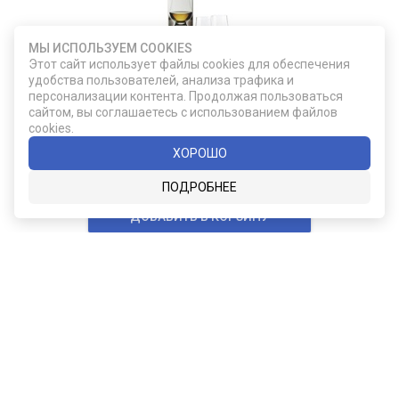
МЫ ИСПОЛЬЗУЕМ COOKIES
Этот сайт использует файлы cookies для обеспечения
F355/31-02
удобства пользователей, анализа трафика и
персонализации контента. Продолжая пользоваться
Подарочный набор из двух бокалов для
сайтом, вы соглашаетесь с использованием файлов
виски Glencairn
cookies.
ХОРОШО
2 490
ПОДРОБНЕЕ
ДОБАВИТЬ В КОРЗИНУ
Карта сайта
Социальные сети
О КОМПАНИИ
НОВОСТИ
ВКОНТАКТЕ
ИНСТАГРАМ
КАТАЛОГ
СТАТЬИ
ПРОИЗВОДИТЕЛИ
КОНТАКТЫ