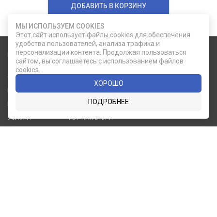
ДОБАВИТЬ В КОРЗИНУ
МЫ ИСПОЛЬЗУЕМ COOKIES
Этот сайт использует файлы cookies для обеспечения
удобства пользователей, анализа трафика и
персонализации контента. Продолжая пользоваться
Карта сайта
Социальные сети
сайтом, вы соглашаетесь с использованием файлов
cookies.
О КОМПАНИИ
НОВОСТИ
ХОРОШО
ВКОНТАКТЕ
ИНСТАГРАМ
КАТАЛОГ
СТАТЬИ
ПОДРОБНЕЕ
ПРОИЗВОДИТЕЛИ
КОНТАКТЫ
УСЛУГИ
PDF КАТАЛОГИ
ОПЛАТА И
ДОСТАВКА
Служба клиентской поддержки
8 (812) 335-21-16
phone
ОБРАТНЫЙ ЗВОНОК
8 (812) 335-21-17
7 (911) 947-43-48