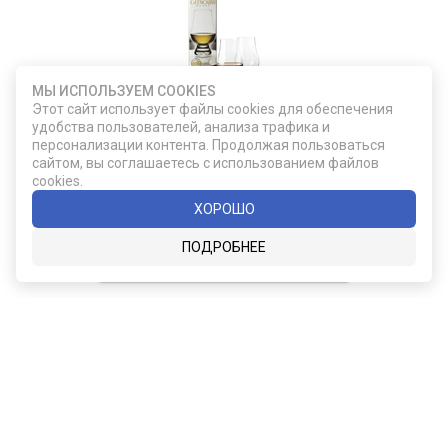
МЫ ИСПОЛЬЗУЕМ COOKIES
F355/31-02
Этот сайт использует файлы cookies для обеспечения
удобства пользователей, анализа трафика и
Подарочный набор из двух бокалов для
персонализации контента. Продолжая пользоваться
виски Glencairn
сайтом, вы соглашаетесь с использованием файлов
cookies.
ХОРОШО
2 490
ПОДРОБНЕЕ
ДОБАВИТЬ В КОРЗИНУ
Карта сайта
Социальные сети
О КОМПАНИИ
НОВОСТИ
ВКОНТАКТЕ
ИНСТАГРАМ
КАТАЛОГ
СТАТЬИ