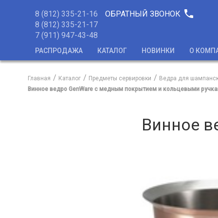
phone
8 (812) 335-21-16
ОБРАТНЫЙ ЗВОНОК
8 (812) 335-21-17
7 (911) 947-43-48
РАСПРОДАЖА
КАТАЛОГ
НОВИНКИ
О КОМП
Главная
Каталог
Предметы сервировки
Ведра для шампанс
Винное ведро GenWare с медным покрытием и кольцевыми ручк
Винное в