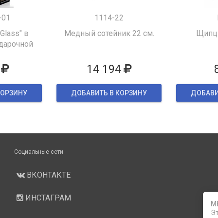
-01
1114-22
 Glass" в
Медный сотейник 22 см.
Щипцы
дарочной
ке
14 194
КОРЗИНУ
ДОБАВИТЬ В КОРЗИНУ
ДОБАВИ
Социальные сети
ВКОНТАКТЕ
ИНСТАГРАМ
М
Эт