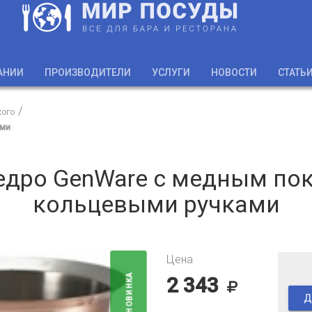
АНИИ
ПРОИЗВОДИТЕЛИ
УСЛУГИ
НОВОСТИ
СТАТЬ
кого
ами
едро GenWare с медным по
кольцевыми ручками
Цена
НОВИНКА
2 343
Д