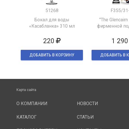
51268
F355/31
Бокал для воды
"The Glencairn
«Касабланка» 310 мл
фирменной по
упаков
220
1 290
ДОБАВИТЬ В КОРЗИНУ
ДОБАВИТЬ В 
Карта сайта
О КОМПАНИИ
НОВОСТИ
КАТАЛОГ
СТАТЬИ