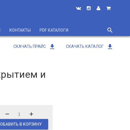
search
И
КОНТАКТЫ
PDF КАТАЛОГИ
close
get_app
get_app
СКАЧАТЬ ПРАЙС
СКАЧАТЬ КАТАЛОГ
крытием и
ОБАВИТЬ В КОРЗИНУ