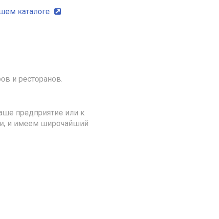
ашем каталоге
ов и ресторанов.
аше предприятие или к
ии, и имеем широчайший