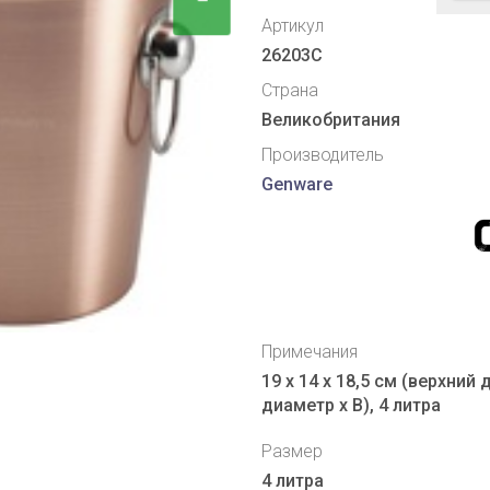
Артикул
26203C
Страна
Великобритания
Производитель
Genware
Примечания
19 х 14 х 18,5 см (верхний
диаметр х В), 4 литра
Размер
4 литра