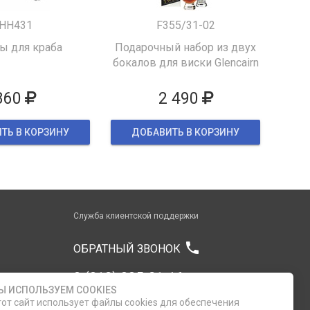
HH431
F355/31-02
 для краба
Подарочный набор из двух
бокалов для виски Glencairn
860
2 490
ТЬ В КОРЗИНУ
ДОБАВИТЬ В КОРЗИНУ
Служба клиентской поддержки
phone
ОБРАТНЫЙ ЗВОНОК
8 (812) 335-21-16
Ы ИСПОЛЬЗУЕМ COOKIES
от сайт использует файлы cookies для обеспечения