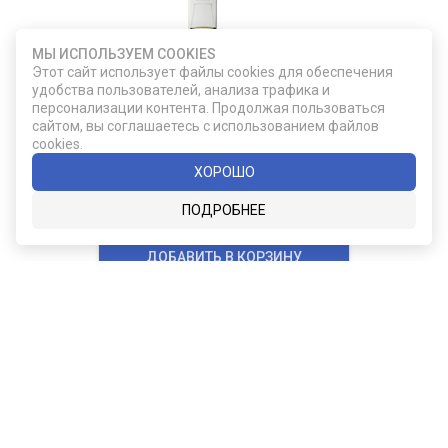
МЫ ИСПОЛЬЗУЕМ COOKIES
Этот сайт использует файлы cookies для обеспечения
удобства пользователей, анализа трафика и
F355/31-02
персонализации контента. Продолжая пользоваться
сайтом, вы соглашаетесь с использованием файлов
Подарочный набор из двух бокалов для
cookies.
виски Glencairn
ХОРОШО
2 490
ПОДРОБНЕЕ
ДОБАВИТЬ В КОРЗИНУ
Карта сайта
Социальные сети
О КОМПАНИИ
НОВОСТИ
ВКОНТАКТЕ
ИНСТАГРАМ
КАТАЛОГ
СТАТЬИ