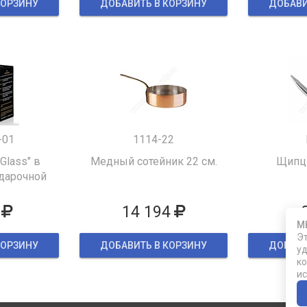
КОРЗИНУ
ДОБАВИТЬ В КОРЗИНУ
ДОБАВИ
-01
1114-22
 Glass" в
Медный сотейник 22 см.
Щипцы
дарочной
ке
14 194
М
Эт
КОРЗИНУ
ДОБАВИТЬ В КОРЗИНУ
ДОБАВИ
уд
ко
ис