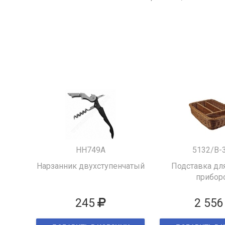
HH749A
5132/B-
Нарзанник двухступенчатый
Подставка для
прибор
245
2 556