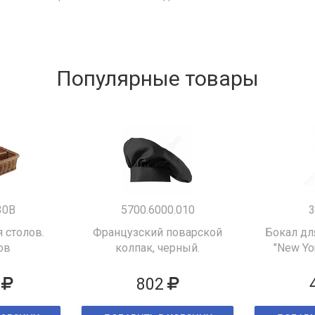
Популярные товары
30B
5700.6000.010
3
 столов.
Французский поварской
Бокал дл
ов
колпак, черный.
"New Yor
802