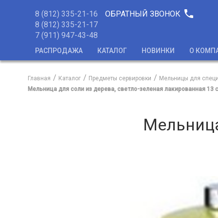
phone
8 (812) 335-21-16
ОБРАТНЫЙ ЗВОНОК
8 (812) 335-21-17
7 (911) 947-43-48
РАСПРОДАЖА
КАТАЛОГ
НОВИНКИ
О КОМП
Главная
Каталог
Предметы сервировки
Мельницы для спец
Мельница для соли из дерева, светло-зеленая лакированная 13 
Мельница