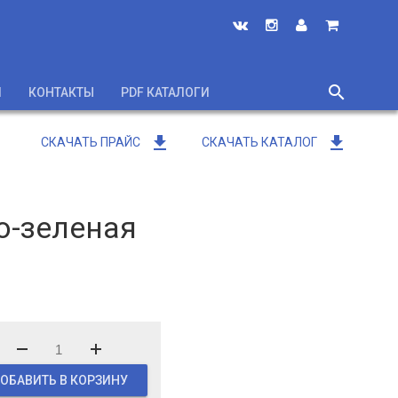
search
И
КОНТАКТЫ
PDF КАТАЛОГИ
close
get_app
get_app
СКАЧАТЬ ПРАЙС
СКАЧАТЬ КАТАЛОГ
о-зеленая
ОБАВИТЬ В КОРЗИНУ