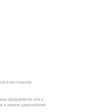
ов и ресторанов.
аше предприятие или к
ии, и имеем широчайший