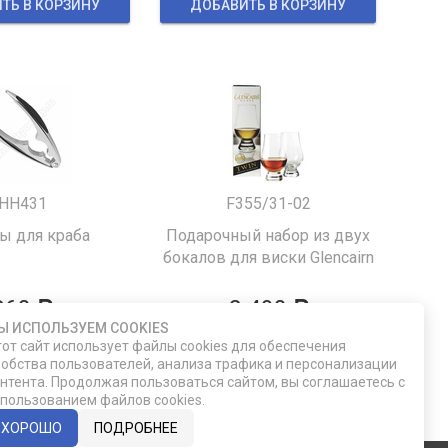
ТЬ В КОРЗИНУ
ДОБАВИТЬ В КОРЗИНУ
HH431
F355/31-02
 для краба
Подарочный набор из двух
бокалов для виски Glencairn
860
2 490
Ы ИСПОЛЬЗУЕМ COOKIES
от сайт использует файлы cookies для обеспечения
ТЬ В КОРЗИНУ
ДОБАВИТЬ В КОРЗИНУ
обства пользователей, анализа трафика и персонализации
нтента. Продолжая пользоваться сайтом, вы соглашаетесь с
пользованием файлов cookies.
ХОРОШО
ПОДРОБНЕЕ