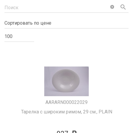
search
AARARN000022029
Тарелка с широким римом, 29 см., PLAIN