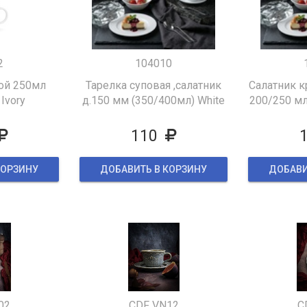
2
104010
ой 250мл
Тарелка суповая ,салатник
Салатник к
 Ivory
д.150 мм (350/400мл) White
200/250 мл 
Tvist Ivory
110
КОРЗИНУ
ДОБАВИТЬ В КОРЗИНУ
ДОБАВИ
02
CDF VN12
C