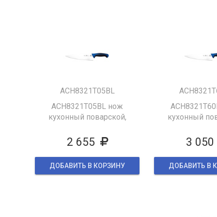
ACH8321T05BL
ACH8321T
ACH8321T05BL нож
ACH8321T60
кухонный поварской,
кухонный пов
345/210 мм ,ручка пластик
365/230 мм ,руч
,цвет синий
,цвет си
2 655
3 050
ДОБАВИТЬ В КОРЗИНУ
ДОБАВИТЬ В 