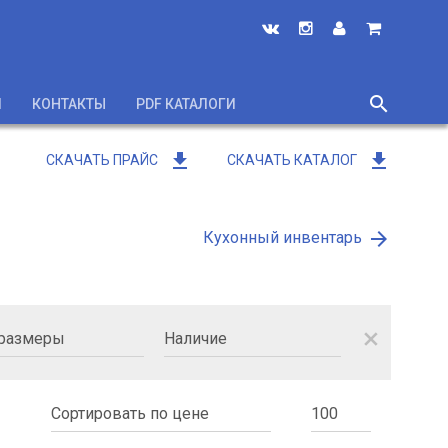
search
И
КОНТАКТЫ
PDF КАТАЛОГИ
close
get_app
get_app
СКАЧАТЬ ПРАЙС
СКАЧАТЬ КАТАЛОГ
arrow_forward
Кухонный инвентарь
close