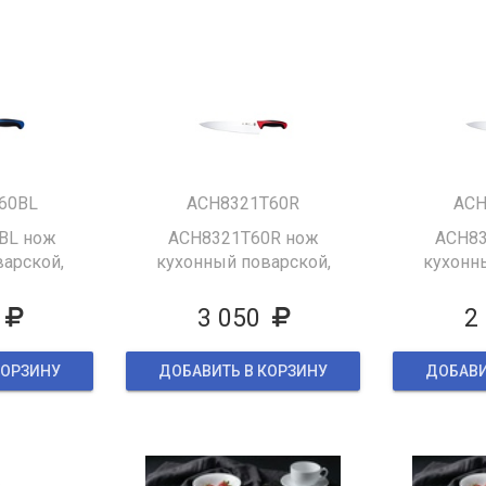
60BL
ACH8321T60R
ACH
BL нож
ACH8321T60R нож
ACH83
арской,
кухонный поварской,
кухонн
ка пластик
365/230 мм,ручка пластик
285/150 м
ний
,цвет красный
,цв
3 050
2
КОРЗИНУ
ДОБАВИТЬ В КОРЗИНУ
ДОБАВИ