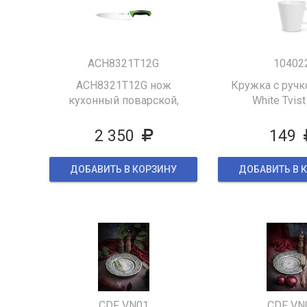
ACH8321T12G
10402
ACH8321T12G нож
Кружка с ручк
кухонный поварской,
White Tvist
285/150 мм,ручка пластик
,цвет зеленый
2 350
149
ДОБАВИТЬ В КОРЗИНУ
ДОБАВИТЬ В 
CDF VN01
CDF VN