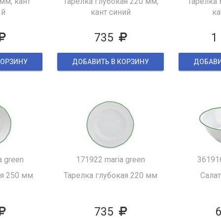
мм, кант
Тарелка глубокая 220 мм,
Тарелка 
ый
кант синий
ка
735
1
КОРЗИНУ
ДОБАВИТЬ В КОРЗИНУ
ДОБАВИ
a green
171922 maria green
361916
я 250 мм
Тарелка глубокая 220 мм
Сала
735