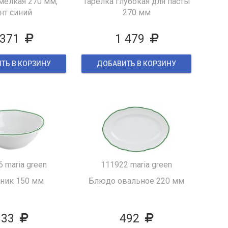
мелкая 270 мм,
Тарелка глубокая для пасты
нт синий
270 мм
 371
1 479
ТЬ В КОРЗИНУ
ДОБАВИТЬ В КОРЗИНУ
 maria green
111922 maria green
тник 150 мм
Блюдо овальное 220 мм
633
492