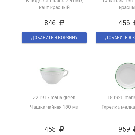
Блюдо овальное 270 мм,
Салатник 130 
кант красный
красн
846
456
ДОБАВИТЬ В КОРЗИНУ
ДОБАВИТЬ В 
321917 maria green
181926 mari
Чашка чайная 180 мл
Тарелка мелка
468
969