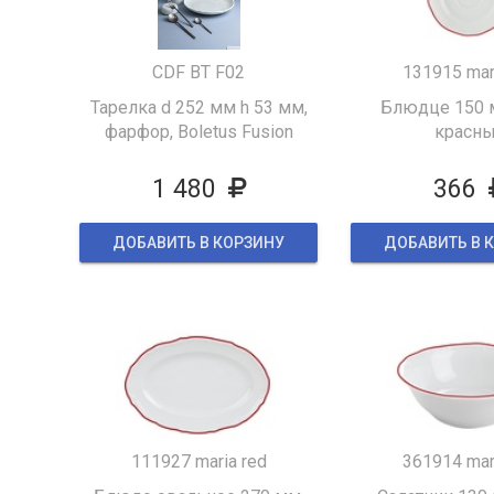
CDF BT F02
131915 mar
Тарелка d 252 мм h 53 мм,
Блюдце 150 м
фарфор, Boletus Fusion
красн
1 480
366
ДОБАВИТЬ В КОРЗИНУ
ДОБАВИТЬ В 
111927 maria red
361914 mar