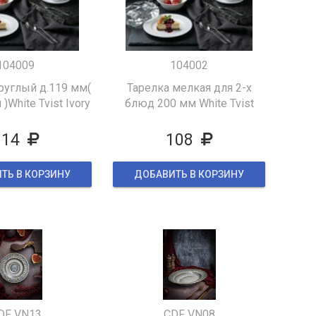
104009
104002
руглый д.119 мм(
Тарелка мелкая для 2-х
)White Tvist Ivory
блюд 200 мм White Tvist
Ivory
114
108
ТЬ В КОРЗИНУ
ДОБАВИТЬ В КОРЗИНУ
DF VN13
CDF VN08