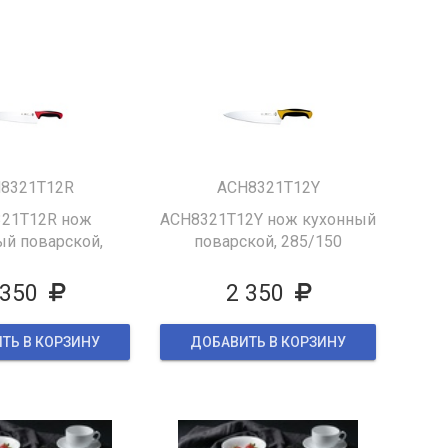
8321T12R
ACH8321T12Y
21T12R нож
ACH8321T12Y нож кухонный
ый поварской,
поварской, 285/150
м,ручка пластик
мм,ручка пластик ,цвет
ет красный
желтый
 350
2 350
ТЬ В КОРЗИНУ
ДОБАВИТЬ В КОРЗИНУ