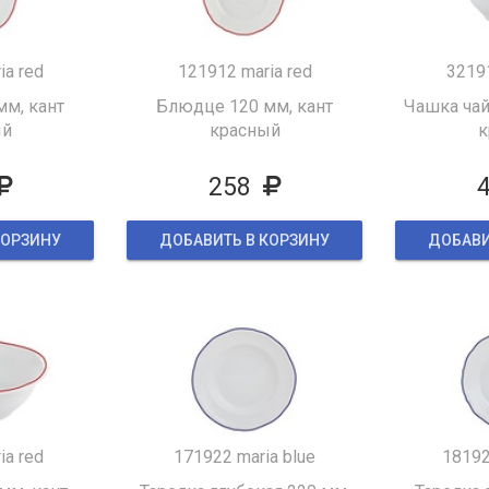
ia red
121912 maria red
32191
м, кант
Блюдце 120 мм, кант
Чашка чай
ый
красный
к
258
КОРЗИНУ
ДОБАВИТЬ В КОРЗИНУ
ДОБАВИ
ia red
171922 maria blue
18192