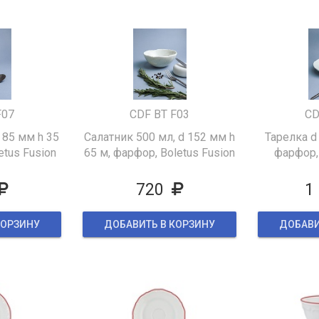
F07
CDF BT F03
CD
 85 мм h 35
Салатник 500 мл, d 152 мм h
Тарелка d
etus Fusion
65 м, фарфор, Boletus Fusion
фарфор, 
720
1
КОРЗИНУ
ДОБАВИТЬ В КОРЗИНУ
ДОБАВИ