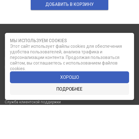
ДОБАВИТЬ В КОРЗИНУ
Карта сайта
Социальные сети
МЫ ИСПОЛЬЗУЕМ COOKIES
Этот сайт использует файлы cookies для обеспечения
О КОМПАНИИ
НОВОСТИ
удобства пользователей, анализа трафика и
ВКОНТАКТЕ
ИНСТАГРАМ
персонализации контента. Продолжая пользоваться
КАТАЛОГ
СТАТЬИ
сайтом, вы соглашаетесь с использованием файлов
ПРОИЗВОДИТЕЛИ
КОНТАКТЫ
cookies.
УСЛУГИ
PDF КАТАЛОГИ
ХОРОШО
ОПЛАТА И
ПОДРОБНЕЕ
ДОСТАВКА
Служба клиентской поддержки
8 (812) 335-21-16
phone
ОБРАТНЫЙ ЗВОНОК
8 (812) 335-21-17
7 (911) 947-43-48