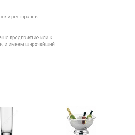
ов и ресторанов.
аше предприятие или к
ии, и имеем широчайший