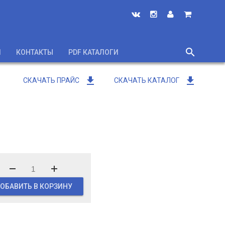
search
И
КОНТАКТЫ
PDF КАТАЛОГИ
close
get_app
get_app
СКАЧАТЬ ПРАЙС
СКАЧАТЬ КАТАЛОГ
ОБАВИТЬ В КОРЗИНУ