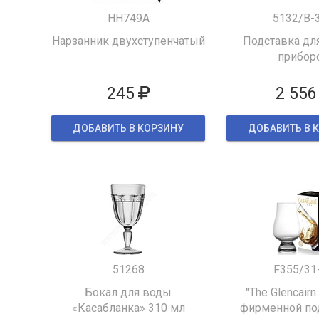
HH749A
5132/B-
Нарзанник двухступенчатый
Подставка для
прибор
245
2 556
ДОБАВИТЬ В КОРЗИНУ
ДОБАВИТЬ В 
51268
F355/31
Бокал для воды
"The Glencairn
«Касабланка» 310 мл
фирменной по