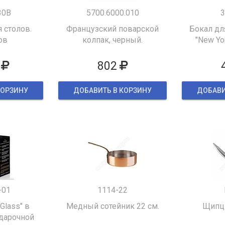
30B
5700.6000.010
3
 столов.
Французский поварской
Бокал дл
ов
колпак, черный.
"New Yor
802
КОРЗИНУ
ДОБАВИТЬ В КОРЗИНУ
ДОБАВИ
-01
1114-22
 Glass" в
Медный сотейник 22 см.
Щипцы
дарочной