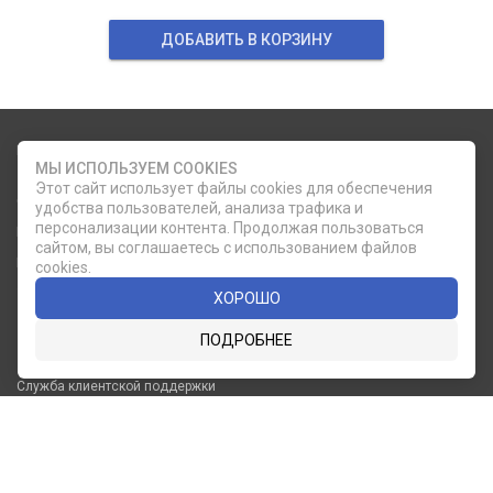
ДОБАВИТЬ В КОРЗИНУ
Карта сайта
Социальные сети
МЫ ИСПОЛЬЗУЕМ COOKIES
Этот сайт использует файлы cookies для обеспечения
О КОМПАНИИ
НОВОСТИ
удобства пользователей, анализа трафика и
ВКОНТАКТЕ
ИНСТАГРАМ
персонализации контента. Продолжая пользоваться
КАТАЛОГ
СТАТЬИ
сайтом, вы соглашаетесь с использованием файлов
ПРОИЗВОДИТЕЛИ
КОНТАКТЫ
cookies.
УСЛУГИ
PDF КАТАЛОГИ
ХОРОШО
ОПЛАТА И
ПОДРОБНЕЕ
ДОСТАВКА
Служба клиентской поддержки
8 (812) 335-21-16
phone
ОБРАТНЫЙ ЗВОНОК