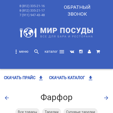
8 (812) 335-21-16
ОБРАТНЫЙ
8 (812) 335-21-17
ЗВОНОК
7 (911) 947-43-48
more_vert
search
menu
search
get_app
get_app
СКАЧАТЬ ПРАЙС
СКАЧАТЬ КАТАЛОГ
Фарфор
arrow_back
arrow_forward
Все товары
Тарелки
Суповые тарелки