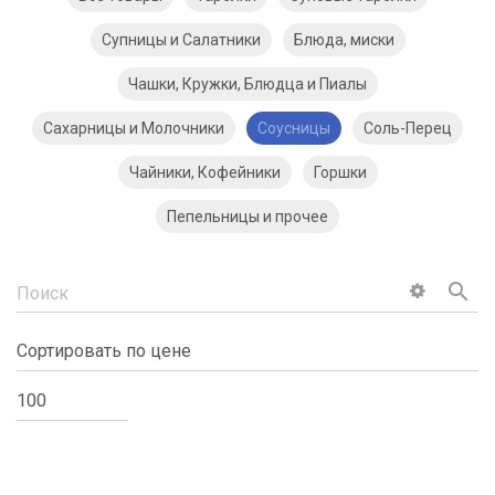
Супницы и Салатники
Блюда, миски
Чашки, Кружки, Блюдца и Пиалы
Сахарницы и Молочники
Соусницы
Соль-Перец
Чайники, Кофейники
Горшки
Пепельницы и прочее
search