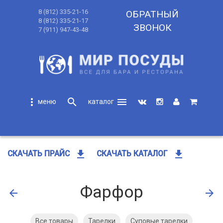
8 (812) 335-21-16
ОБРАТНЫЙ
8 (812) 335-21-17
ЗВОНОК
7 (911) 947-43-48
more_vert
search
menu
search
get_app
get_app
СКАЧАТЬ ПРАЙС
СКАЧАТЬ КАТАЛОГ
Фарфор
arrow_back
arrow_forward
Все товары
Тарелки
Суповые тарелки