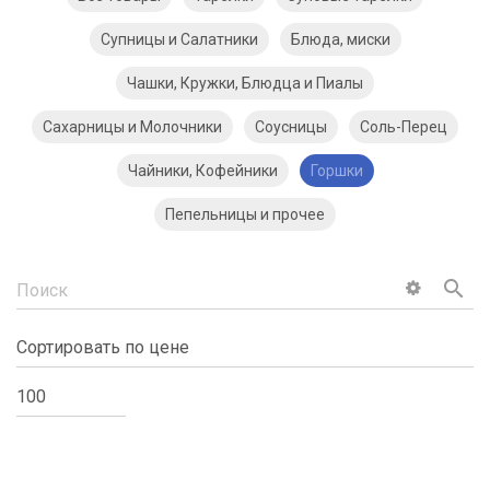
Супницы и Салатники
Блюда, миски
Чашки, Кружки, Блюдца и Пиалы
Сахарницы и Молочники
Соусницы
Соль-Перец
Чайники, Кофейники
Горшки
Пепельницы и прочее
search