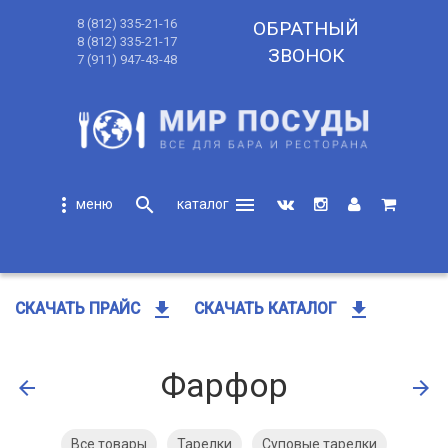
8 (812) 335-21-16
ОБРАТНЫЙ
8 (812) 335-21-17
ЗВОНОК
7 (911) 947-43-48
more_vert
search
menu
search
get_app
get_app
СКАЧАТЬ ПРАЙС
СКАЧАТЬ КАТАЛОГ
Фарфор
arrow_back
arrow_forward
Все товары
Тарелки
Суповые тарелки