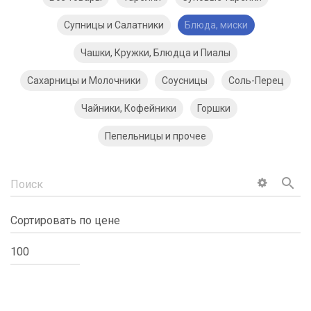
Супницы и Салатники
Блюда, миски
Чашки, Кружки, Блюдца и Пиалы
Сахарницы и Молочники
Соусницы
Соль-Перец
Чайники, Кофейники
Горшки
Пепельницы и прочее
search