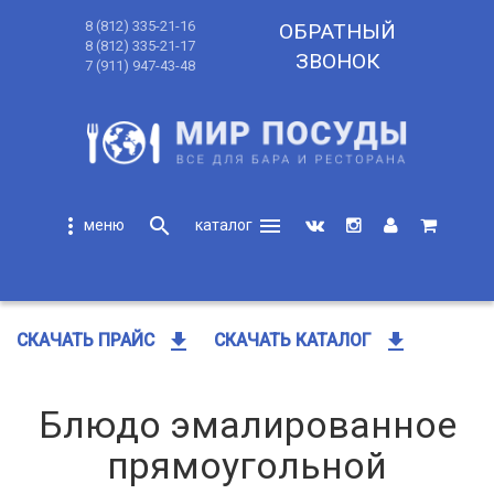
8 (812) 335-21-16
ОБРАТНЫЙ
8 (812) 335-21-17
ЗВОНОК
7 (911) 947-43-48
more_vert
search
menu
search
get_app
get_app
СКАЧАТЬ ПРАЙС
СКАЧАТЬ КАТАЛОГ
Блюдо эмалированное
прямоугольной