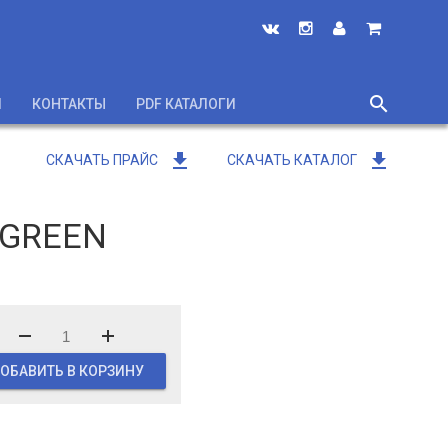
search
И
КОНТАКТЫ
PDF КАТАЛОГИ
close
get_app
get_app
СКАЧАТЬ ПРАЙС
СКАЧАТЬ КАТАЛОГ
 GREEN
ОБАВИТЬ В КОРЗИНУ