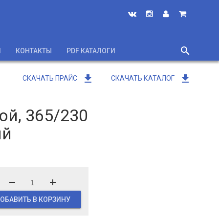
search
И
КОНТАКТЫ
PDF КАТАЛОГИ
close
get_app
get_app
СКАЧАТЬ ПРАЙС
СКАЧАТЬ КАТАЛОГ
й, 365/230
ий
ОБАВИТЬ В КОРЗИНУ