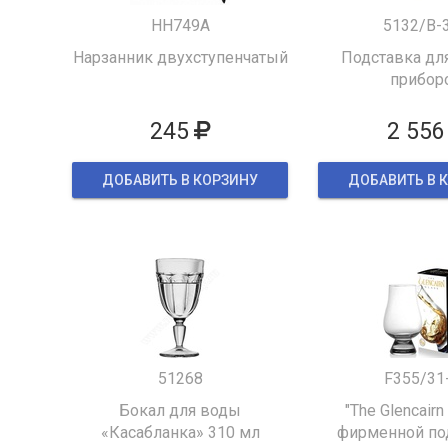
HH749A
5132/B-
Нарзанник двухступенчатый
Подставка для
прибор
245
2 556
ДОБАВИТЬ В КОРЗИНУ
ДОБАВИТЬ В 
51268
F355/31
Бокал для воды
"The Glencairn
«Касабланка» 310 мл
фирменной по