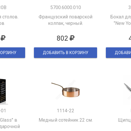
30B
5700.6000.010
3
 столов.
Французский поварской
Бокал дл
ов
колпак, черный.
"New Yor
802
КОРЗИНУ
ДОБАВИТЬ В КОРЗИНУ
ДОБАВИ
-01
1114-22
 Glass" в
Медный сотейник 22 см.
Щипцы
дарочной