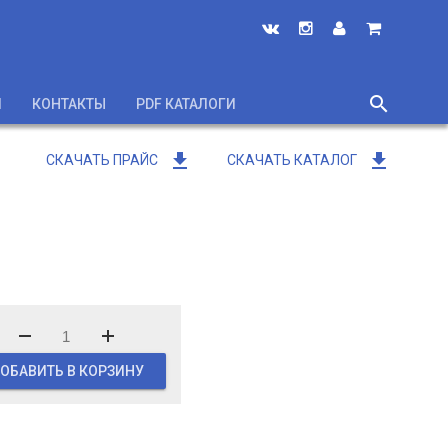
search
И
КОНТАКТЫ
PDF КАТАЛОГИ
close
get_app
get_app
СКАЧАТЬ ПРАЙС
СКАЧАТЬ КАТАЛОГ
ОБАВИТЬ В КОРЗИНУ