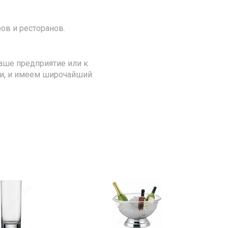
ов и ресторанов.
аше предприятие или к
ии, и имеем широчайший