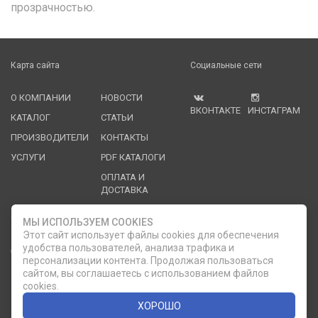
прозрачностью.
Карта сайта
Социальные сети
О КОМПАНИИ
НОВОСТИ
ВКОНТАКТЕ
ИНСТАГРАМ
КАТАЛОГ
СТАТЬИ
ПРОИЗВОДИТЕЛИ
КОНТАКТЫ
УСЛУГИ
PDF КАТАЛОГИ
ОПЛАТА И
ДОСТАВКА
Служба клиентской поддержки
МЫ ИСПОЛЬЗУЕМ COOKIES
Этот сайт использует файлы cookies для обеспечения
удобства пользователей, анализа трафика и
8 (812) 335-21-16
phone
ОБРАТНЫЙ ЗВОНОК
персонализации контента. Продолжая пользоваться
сайтом, вы соглашаетесь с использованием файлов
8 (812) 335-21-17
7 (911) 947-43-48
cookies.
ХОРОШО