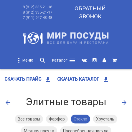
8 (812) 335-21-16
ОБРАТНЫЙ
8 (812) 335-21-17
ЗВОНОК
7 (911) 947-43-48
more_vert
search
menu
search
get_app
get_app
СКАЧАТЬ ПРАЙС
СКАЧАТЬ КАТАЛОГ
Элитные товары
arrow_back
arrow_forward
Все товары
Фарфор
Стекло
Хрусталь
Медная посуда
Посеребренная посуда