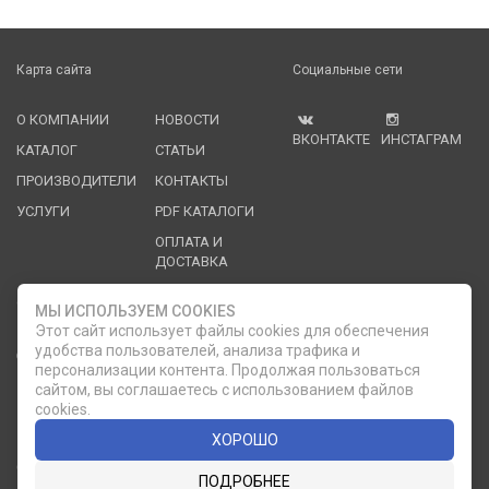
Карта сайта
Социальные сети
О КОМПАНИИ
НОВОСТИ
ВКОНТАКТЕ
ИНСТАГРАМ
КАТАЛОГ
СТАТЬИ
ПРОИЗВОДИТЕЛИ
КОНТАКТЫ
УСЛУГИ
PDF КАТАЛОГИ
ОПЛАТА И
ДОСТАВКА
Служба клиентской поддержки
МЫ ИСПОЛЬЗУЕМ COOKIES
Этот сайт использует файлы cookies для обеспечения
удобства пользователей, анализа трафика и
8 (812) 335-21-16
phone
ОБРАТНЫЙ ЗВОНОК
персонализации контента. Продолжая пользоваться
сайтом, вы соглашаетесь с использованием файлов
8 (812) 335-21-17
7 (911) 947-43-48
cookies.
ХОРОШО
© 2007 — 2026 Компания «Мир Посуды». Все права
ПОДРОБНЕЕ