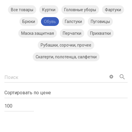
Все товары
Куртки
Головные уборы
Фартуки
Брюки
Обувь
Галстуки
Пуговицы
Маска защитная
Перчатки
Прихватки
Рубашки, сорочки, прочее
Скатерти, полотенца, салфетки
search